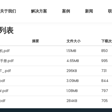
关于我们
解决方案
案例
新闻
联
列表
摘要
文件大小
下载次
.pdf
1.51MB
850
3手册.pdf
4.65MB
995
T_.pdf
296KB
731
pdf
3.09MB
844
W.pdf
1.08MB
797
pdf
284KB
705